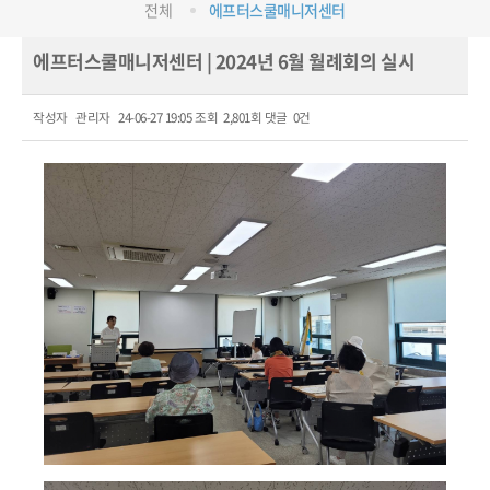
전체
에프터스쿨매니저센터
에프터스쿨매니저센터 | 2024년 6월 월례회의 실시
작성자
관리자
24-06-27 19:05
조회
2,801회
댓글
0건