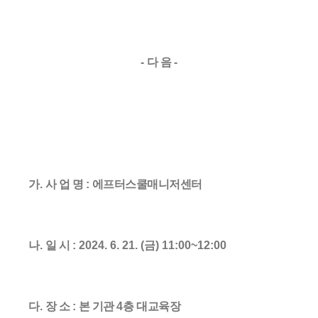
-
다 음
-
가
.
사 업 명
:
에프터스쿨매니저센터
나
.
일 시
: 2024. 6. 21. (금
) 11:00~12:00
다
.
장 소
:
본 기관
4
층 대교육장