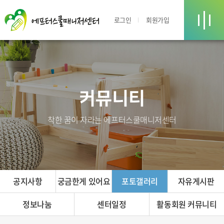
로그인
회원가입
커뮤니티
착한 꿈이 자라는 에프터스쿨매니저센터
공지사항
궁금한게 있어요
포토갤러리
자유게시판
정보나눔
센터일정
활동회원 커뮤니티