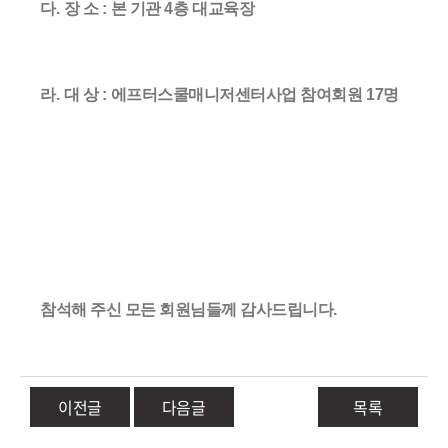
다
.
장 소
:
본 기관
4
층 대교육장
라
.
대 상
:
에프터스쿨매니저센터사업 참여회원 17
명
참석해 주신 모든 회원님들께 감사드립니다
.
이전글
다음글
목록