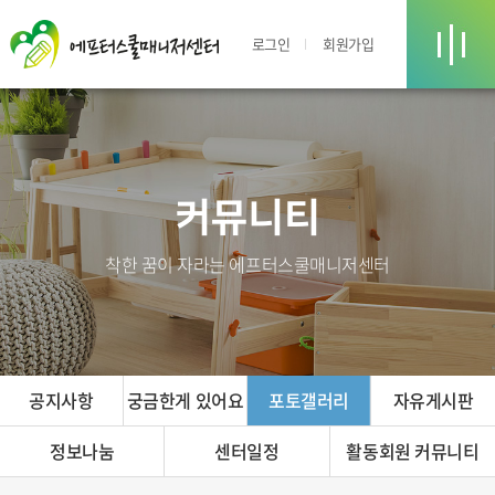
로그인
회원가입
커뮤니티
착한 꿈이 자라는 에프터스쿨매니저센터
공지사항
궁금한게 있어요
포토갤러리
자유게시판
정보나눔
센터일정
활동회원 커뮤니티