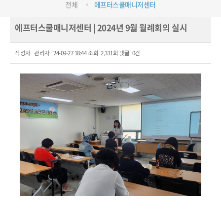
전체
에프터스쿨매니저센터
에프터스쿨매니저센터 | 2024년 9월 월례회의 실시
작성자
관리자
24-09-27 18:44
조회
2,311회
댓글
0건