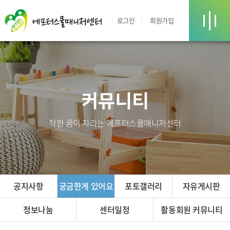
로그인
회원가입
커뮤니티
착한 꿈이 자라는 에프터스쿨매니저센터
공지사항
궁금한게 있어요
포토갤러리
자유게시판
정보나눔
센터일정
활동회원 커뮤니티