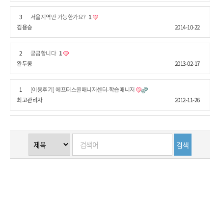
3
서울지역만 가능한가요?
1
김용승
2014-10-22
2
궁금합니다
1
완두콩
2013-02-17
1
[이용후기] 에프터스쿨매니저센터-학습매니저
최고관리자
2012-11-26