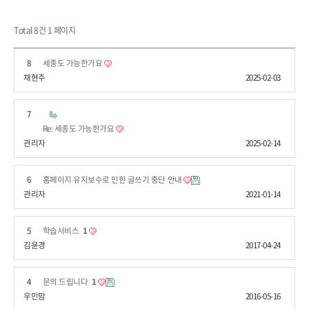
Total 8건
1 페이지
8
세종도 가능한가요
채현주
2025-02-03
7
Re: 세종도 가능한가요
관리자
2025-02-14
6
홈페이지 유지보수로 인한 글쓰기 중단 안내
관리자
2021-01-14
5
학습서비스
1
김윤경
2017-04-24
4
문의 드립니다
1
우민맘
2016-05-16