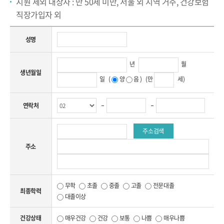
지원 제외 대상자 : 만 50세 미만, 서울 외 지역 거주, 건강보험
직장가입자 외
성명
년
월
생년월일
일
(
양
음
)
(만
세)
연락처
주소검색
주소
무학
초졸
중졸
고졸
전문대졸
최종학력
대졸이상
건강상태
매우건강
건강
보통
나쁨
매우나쁨