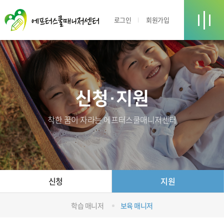
로그인
회원가입
신청·지원
착한 꿈이 자라는 에프터스쿨매니저센터
신청
지원
학습 매니저
보육 매니저