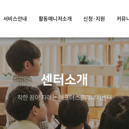
서비스안내
활동매니저소개
신청·지원
커뮤
센터소개
착한 꿈이 자라는 에프터스쿨매니저센터