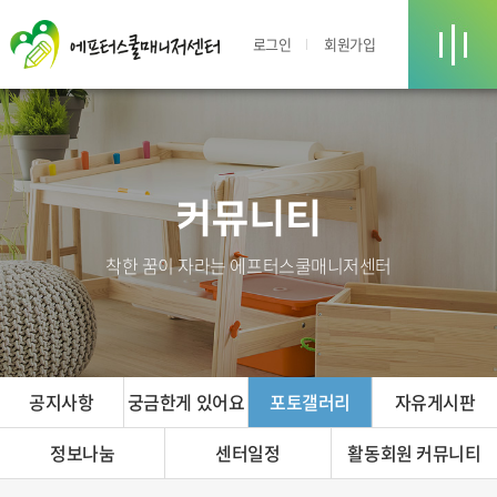
로그인
회원가입
커뮤니티
착한 꿈이 자라는 에프터스쿨매니저센터
공지사항
궁금한게 있어요
포토갤러리
자유게시판
정보나눔
센터일정
활동회원 커뮤니티