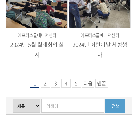
에프터스쿨매니저센터
에프터스쿨매니저센터
2024년 5월 월례회의 실
2024년 어린이날 체험행
시
사
1
2
3
4
5
다음
맨끝