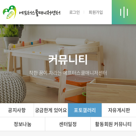
로그인
회원가입
커뮤니티
착한 꿈이 자라는 에프터스쿨매니저센터
공지사항
궁금한게 있어요
포토갤러리
자유게시판
정보나눔
센터일정
활동회원 커뮤니티