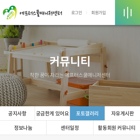
로그인
회원가입
커뮤니티
착한 꿈이 자라는 에프터스쿨매니저센터
공지사항
궁금한게 있어요
포토갤러리
자유게시판
정보나눔
센터일정
활동회원 커뮤니티