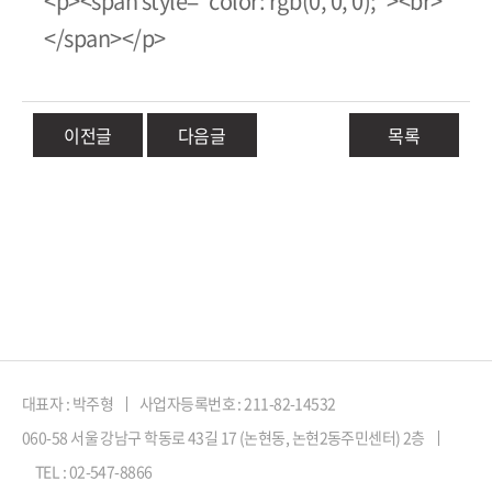
<p><span style="color: rgb(0, 0, 0);"><br>
</span></p>
이전글
다음글
목록
대표자 : 박주형
사업자등록번호 : 211-82-14532
060-58 서울 강남구 학동로 43길 17 (논현동, 논현2동주민센터) 2층
TEL : 02-547-8866