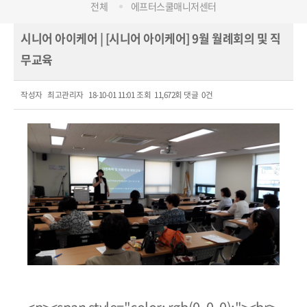
전체
에프터스쿨매니저센터
시니어 아이케어 | [시니어 아이케어] 9월 월례회의 및 직
무교육
작성자
최고관리자
18-10-01 11:01
조회
11,672회
댓글
0건