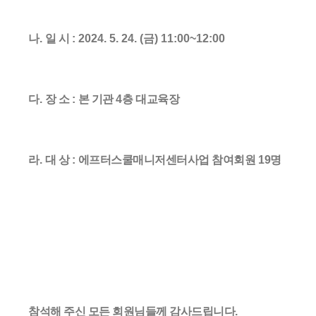
나
.
일 시
: 2024. 5. 24. (금
) 11:00~12:00
다
.
장 소
:
본 기관
4
층 대교육장
라
.
대 상
:
에프터스쿨매니저센터사업 참여회원 19
명
참석해 주신 모든 회원님들께 감사드립니다
.