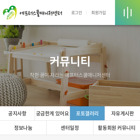
로그인
회원가입
커뮤니티
착한 꿈이 자라는 에프터스쿨매니저센터
공지사항
궁금한게 있어요
포토갤러리
자유게시판
정보나눔
센터일정
활동회원 커뮤니티