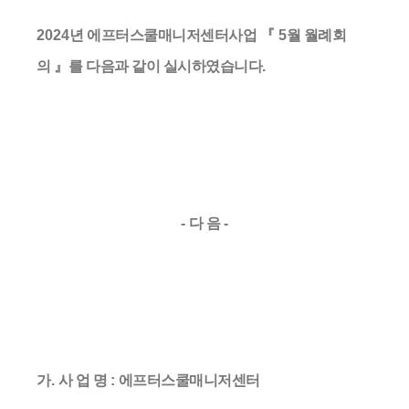
2024
년 에프터스쿨매니저센터사업
『 5
월 월례회
의
』
를 다음과 같이 실시하였습니다
.
-
다 음
-
가
.
사 업 명
:
에프터스쿨매니저센터