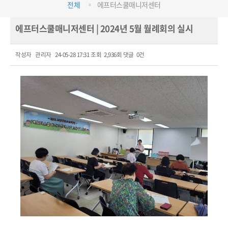
전체
에프터스쿨매니저센터
에프터스쿨매니저센터 | 2024년 5월 월례회의 실시
작성자
관리자
24-05-28 17:31
조회
2,936회
댓글
0건