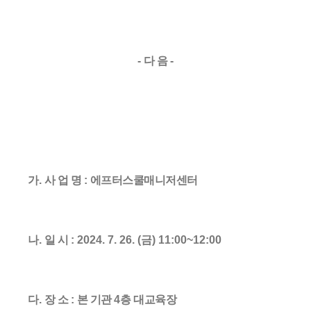
-
다 음
-
가
.
사 업 명
:
에프터스쿨매니저센터
나
.
일 시
: 2024. 7. 26. (금
) 11:00~12:00
다
.
장 소
:
본 기관
4
층 대교육장