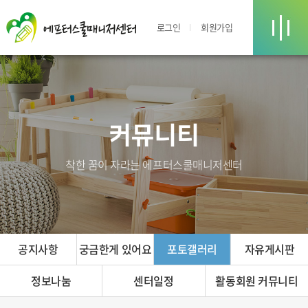
로그인
회원가입
커뮤니티
착한 꿈이 자라는 에프터스쿨매니저센터
공지사항
궁금한게 있어요
포토갤러리
자유게시판
정보나눔
센터일정
활동회원 커뮤니티