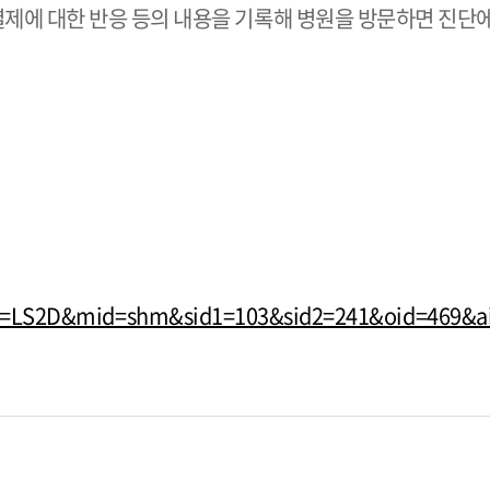
해열제에 대한 반응 등의 내용을 기록해 병원을 방문하면 진단에
de=LS2D&mid=shm&sid1=103&sid2=241&oid=469&a