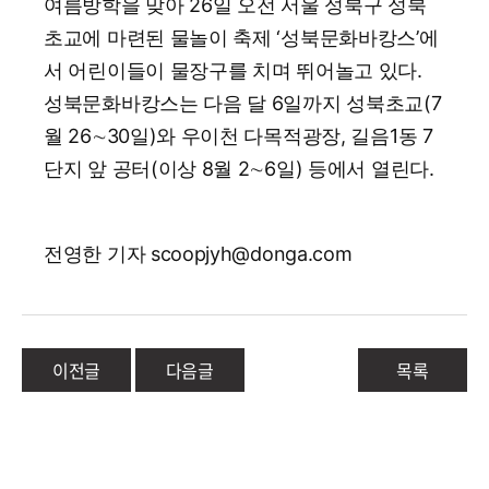
여름방학을 맞아 26일 오전 서울 성북구 성북
초교에 마련된 물놀이 축제 ‘성북문화바캉스’에
서 어린이들이 물장구를 치며 뛰어놀고 있다.
성북문화바캉스는 다음 달 6일까지 성북초교(7
월 26∼30일)와 우이천 다목적광장, 길음1동 7
단지 앞 공터(이상 8월 2∼6일) 등에서 열린다.
전영한 기자 scoopjyh@donga.com
이전글
다음글
목록